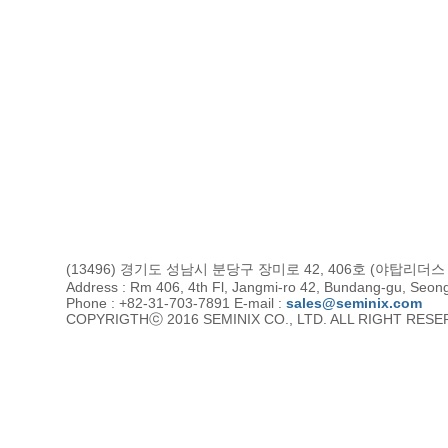
(13496) 경기도 성남시 분당구 장미로 42, 406호 (야탑리더
Address : Rm 406, 4th Fl, Jangmi-ro 42, Bundang-gu, Seon
Phone : +82-31-703-7891 E-mail :
sales@seminix.com
COPYRIGTHⓒ 2016 SEMINIX CO., LTD. ALL RIGHT RES