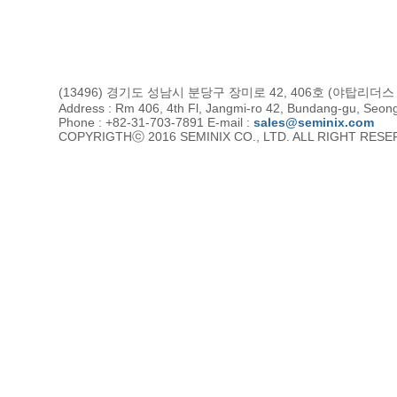
(13496) 경기도 성남시 분당구 장미로 42, 406호 (야탑리더
Address : Rm 406, 4th Fl, Jangmi-ro 42, Bundang-gu, Seon
Phone : +82-31-703-7891 E-mail :
sales@seminix.com
COPYRIGTHⓒ 2016 SEMINIX CO., LTD. ALL RIGHT RES