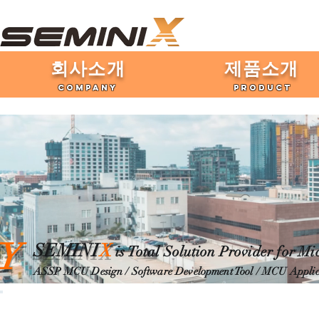
​회사소개
제품​소개
COMPANY
PRODUCT
Y
SEMINI
X
is Total Solution Provider for Mi
ASSP MCU Desig
n / Software Development Tool / MCU
Applic