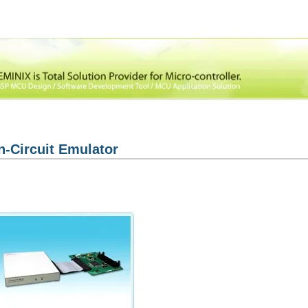
제품​소개
기술자료
PRODUCT
TECHNIQUE INFO
n-Circuit Emulator